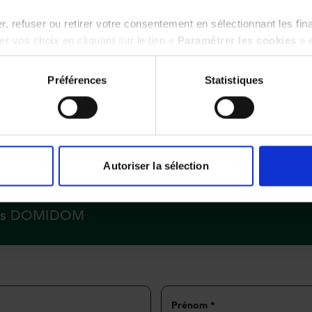
, refuser ou retirer votre consentement en sélectionnant les fin
r vos choix en cliquant sur le lien «
Paramétrer les cookies
» 
Préférences
Statistiques
Z À CETTE
Autoriser la sélection
ipes DOMIDOM
Prénom
*