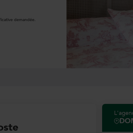
ficative demandée.
L'agen
DOM
oste