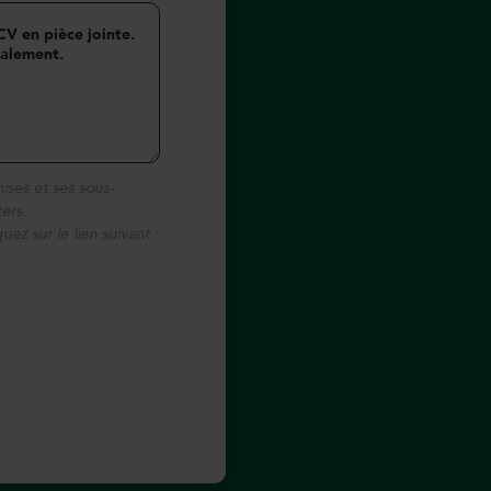
isés et ses sous-
ers.
quez sur le
lien suivant :