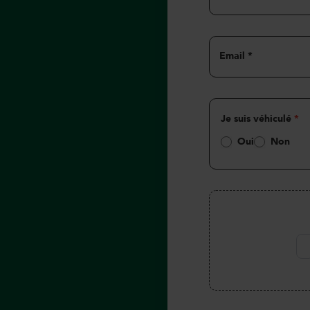
candidature
Email
*
Je suis véhiculé
*
Oui
Non