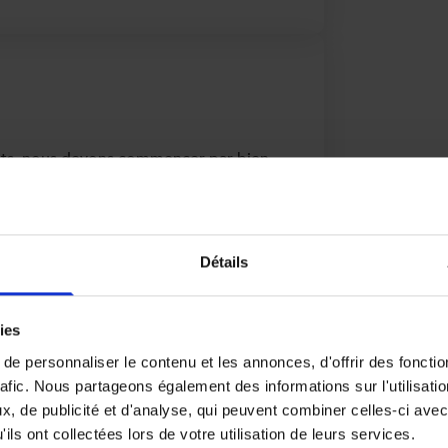
ents, nous devons commencer par bien
 C’est une conviction très forte chez
travail de ses équipes, nous mettons en
rmation et adaptons de la façon la plus
Détails
vail.
à mettre à disposition les
ieux les lieux et horaires
ies
ients sur l’importance de prévenir les
e personnaliser le contenu et les annonces, d'offrir des fonctio
tuant vos lieux de travail.
rafic. Nous partageons également des informations sur l'utilisati
çant l’humain au cœur de son métier ?
, de publicité et d'analyse, qui peuvent combiner celles-ci avec
ils ont collectées lors de votre utilisation de leurs services.