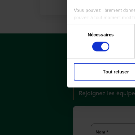
Vous pouvez librement donner
pouvez à tout moment modifie
Sélection
Nécessaires
du
consentement
POSTULE
Tout refuser
OFFRE
Rejoignez les équ
Formulaire
de
Nom
*