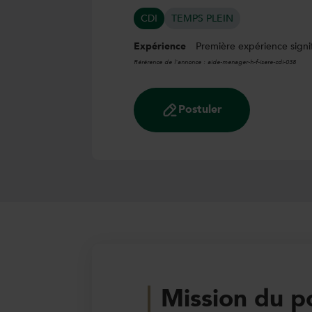
CDI
TEMPS PLEIN
Expérience
Première expérience signi
Rérérence de l'annonce :
aide-menager-h-f-isere-cdi-038
Postuler
Mission du p