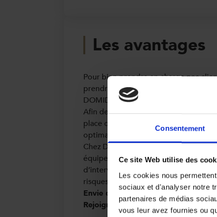
Les avantages
Pour bien prendre en charge nos cli
prendre en charge nos collaborateurs.
DOMIDOM.
Afin de favoriser la qualité de vie au 
place des actions d’intégration, de fo
Consentement
optimale possible l’organisation du tra
Chez DOMIDOM, nous nous engageons 
équipements adaptés, à aménager au m
Ce site Web utilise des cook
d’interventions et à sensibiliser les cl
Les cookies nous permettent d
risques présents à leur domicile consti
sociaux et d'analyser notre t
Envie d’intégrer une entreprise pla
partenaires de médias sociaux
Rejoignez-nous !
vous leur avez fournies ou qu'