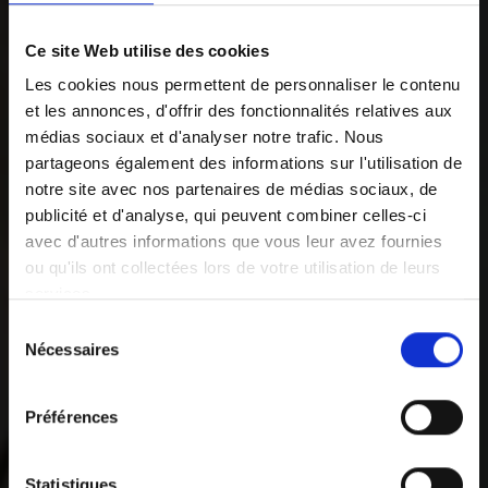
Ce site Web utilise des cookies
Les cookies nous permettent de personnaliser le contenu
et les annonces, d'offrir des fonctionnalités relatives aux
médias sociaux et d'analyser notre trafic. Nous
partageons également des informations sur l'utilisation de
notre site avec nos partenaires de médias sociaux, de
publicité et d'analyse, qui peuvent combiner celles-ci
avec d'autres informations que vous leur avez fournies
ou qu'ils ont collectées lors de votre utilisation de leurs
services.
Sélection
Vous pouvez librement donner, refuser ou retirer votre
Nécessaires
du
consentement en sélectionnant les finalités ci-dessous.
consentement
Vous pouvez à tout moment modifier vos choix en
Préférences
cliquant sur le lien «
Paramétrer les cookies
» en bas de
page du site.
Statistiques