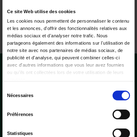
d’interventions et à sensibiliser les clients sur
l’importance de prévenir les risques présents à
Ce site Web utilise des cookies
leur domicile constituant vos lieux de travail.
Les cookies nous permettent de personnaliser le contenu
Envie d’intégrer une entreprise plaçant l’humain
et les annonces, d'offrir des fonctionnalités relatives aux
au cœur de son métier ? Rejoignez-nous !
médias sociaux et d'analyser notre trafic. Nous
partageons également des informations sur l'utilisation de
notre site avec nos partenaires de médias sociaux, de
publicité et d'analyse, qui peuvent combiner celles-ci
avec d'autres informations que vous leur avez fournies
POSTULEZ À CETTE OFFRE
ou qu'ils ont collectées lors de votre utilisation de leurs
services.
Rejoignez les équipes DOMIDOM
Sélection
Vous pouvez librement donner, refuser ou retirer votre
Nécessaires
du
consentement en sélectionnant les finalités ci-dessous.
consentement
Vous pouvez à tout moment modifier vos choix en
Formulaire
Préférences
cliquant sur le lien «
Paramétrer les cookies
» en bas de
de
Nom
*
page du site.
candidature
Statistiques