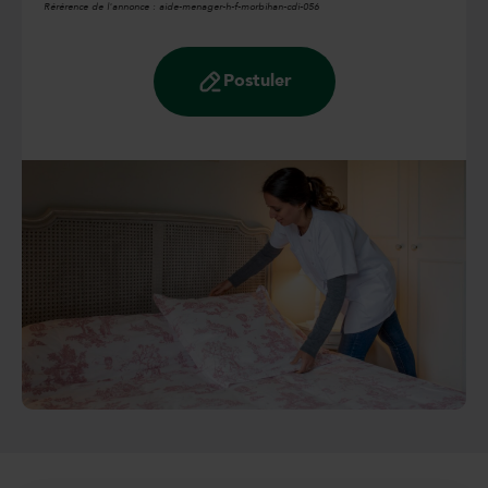
Rérérence de l'annonce :
aide-menager-h-f-morbihan-cdi-056
Postuler