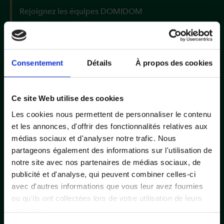
Rejoignez les équipes DOMIDOM
Formulaire
Consentement
Détails
À propos des cookies
de
Nom
*
candidature
Ce site Web utilise des cookies
Les cookies nous permettent de personnaliser le contenu
Prénom
*
et les annonces, d'offrir des fonctionnalités relatives aux
médias sociaux et d'analyser notre trafic. Nous
partageons également des informations sur l'utilisation de
notre site avec nos partenaires de médias sociaux, de
Email
*
publicité et d'analyse, qui peuvent combiner celles-ci
avec d'autres informations que vous leur avez fournies
ou qu'ils ont collectées lors de votre utilisation de leurs
Téléphone
*
services.