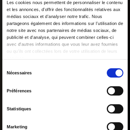
Les cookies nous permettent de personnaliser le contenu
et les annonces, d'offrir des fonctionnalités relatives aux
médias sociaux et d'analyser notre trafic. Nous
partageons également des informations sur l'utilisation de
notre site avec nos partenaires de médias sociaux, de
publicité et d'analyse, qui peuvent combiner celles-ci
avec d'autres informations que vous leur avez fournies
ou qu'ils ont collectées lors de votre utilisation de leurs
services.
Sélection
Vous pouvez librement donner, refuser ou retirer votre
Nécessaires
du
consentement en sélectionnant les finalités ci-dessous.
consentement
Vous pouvez à tout moment modifier vos choix en
Préférences
cliquant sur le lien «
Paramétrer les cookies
» en bas de
page du site.
Statistiques
Marketing