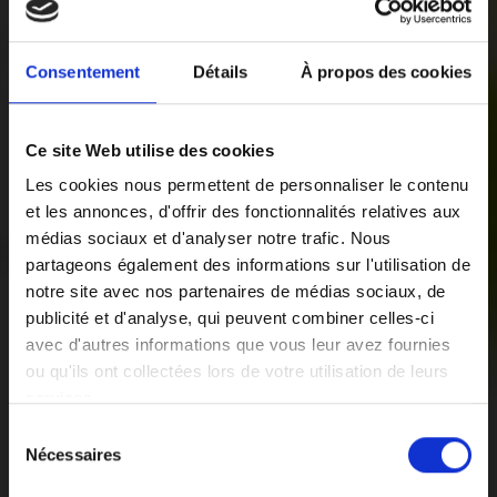
Consentement
Détails
À propos des cookies
Ce site Web utilise des cookies
Les cookies nous permettent de personnaliser le contenu
et les annonces, d'offrir des fonctionnalités relatives aux
médias sociaux et d'analyser notre trafic. Nous
partageons également des informations sur l'utilisation de
notre site avec nos partenaires de médias sociaux, de
publicité et d'analyse, qui peuvent combiner celles-ci
avec d'autres informations que vous leur avez fournies
ou qu'ils ont collectées lors de votre utilisation de leurs
services.
Sélection
Vous pouvez librement donner, refuser ou retirer votre
Nécessaires
du
consentement en sélectionnant les finalités ci-dessous.
consentement