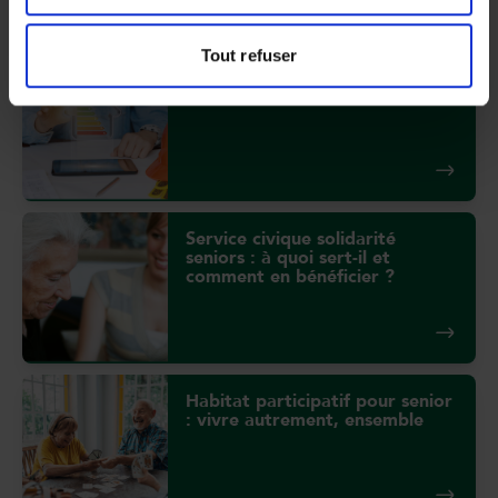
simplifier votre quotidien
Tout refuser
MaPrimeRénov’ en 2026
Service civique solidarité
seniors : à quoi sert-il et
comment en bénéficier ?
Habitat participatif pour senior
: vivre autrement, ensemble