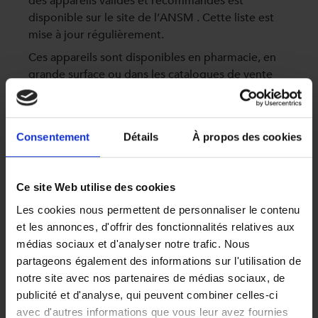
des appareils validés et recommandés est
disponible sur le site de l’ANSM . Cette liste est
mise à jour régulièrement.
Ces appareils sont disponibles en pharmacie, en
grande surface ou dans les catalogues de vente
par correspondance. Ils ne sont pas remboursés
par l’Assurance Maladie.
À qui demander conseil ?
Consentement
Détails
À propos des cookies
Votre médecin et votre pharmacien vous
conseilleront sur le choix de l’appareil et du
brassard (la taille de celui-ci doit être adaptée à
Ce site Web utilise des cookies
votre bras). Ils vous montreront comment vous
Les cookies nous permettent de personnaliser le contenu
servir de l’appareil (notamment comment
et les annonces, d'offrir des fonctionnalités relatives aux
positionner le brassard sur votre bras). Il est
médias sociaux et d'analyser notre trafic. Nous
important de noter les valeurs de tension
partageons également des informations sur l'utilisation de
artérielle obtenues pour que votre médecin
notre site avec nos partenaires de médias sociaux, de
puisse interpréter les résultats.
publicité et d'analyse, qui peuvent combiner celles-ci
La « règle des 3 » pour bien mesurer sa tension
avec d'autres informations que vous leur avez fournies