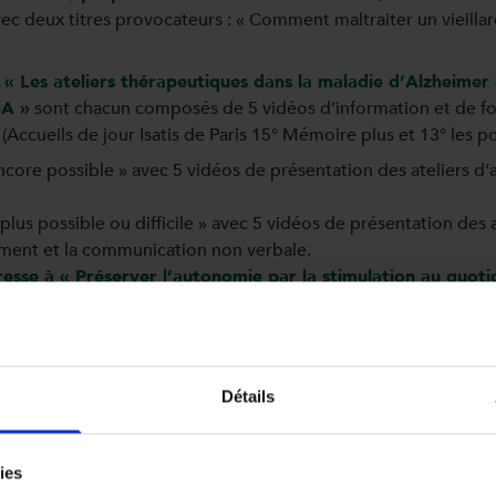
ec deux titres provocateurs : « Comment maltraiter un vieillar
1) « Les ateliers thérapeutiques dans la maladie d’Alzheime
SA »
sont chacun composés de 5 vidéos d’information et de for
 (Accueils de jour Isatis de Paris 15° Mémoire plus et 13° les po
ore possible » avec 5 vidéos de présentation des ateliers d’a
lus possible ou difficile » avec 5 vidéos de présentation des a
ement et la communication non verbale.
éresse à « Préserver l’autonomie par la stimulation au quoti
agnement des personnes âgées dépendantes, à domicile ou en 
’aide quotidienne aux personnes âgées dépendantes »
propose 
 pour l’aide aux personnes âgées dépendantes en institution.
Détails
ies