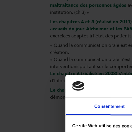
maltraitance des personnes âgées
av
institution. (ch 3) »
Les chapitres 4 et 5 (réalisé en 201
accueils de jour Alzheimer et les PA
exercices adaptés à l’état des patients
« Quand la communication orale est enc
création.
« Quand la communication orale n’est p
interventions portant sur le comport
Le chapitre 6 (réalisé en 2008) s’int
d’information pratique pour l’accomp
Le chapitre 7 (réalisé en 2005) « L
démonstration et formation technique
Consentement
Ce site Web utilise des cook