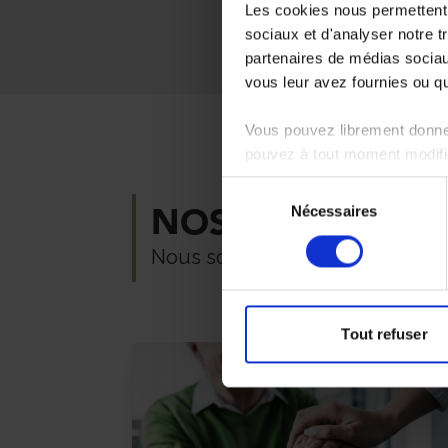
Les cookies nous permettent d
sociaux et d'analyser notre t
partenaires de médias sociaux
vous leur avez fournies ou qu'
Vous pouvez librement donner
pouvez à tout moment modifie
Sélection
NOS AUTRES AC
Nécessaires
du
consentement
Nous sommes là pour vous accom
Tout refuser