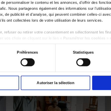
e personnaliser le contenu et les annonces, d'offrir des fonctio
rafic. Nous partageons également des informations sur l'utilisati
, de publicité et d'analyse, qui peuvent combiner celles-ci avec
ils ont collectées lors de votre utilisation de leurs services.
, refuser ou retirer votre consentement en sélectionnant les fin
r vos choix en cliquant sur le lien «
Paramétrer les cookies
» 
TUALITÉS
Préférences
Statistiques
pagner et simplifier votre quotidien
Autoriser la sélection