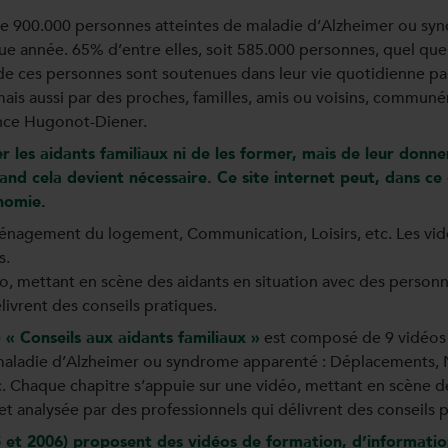
de 900.000 personnes atteintes de maladie d’Alzheimer ou sy
e année. 65% d’entre elles, soit 585.000 personnes, quel que s
 de ces personnes sont soutenues dans leur vie quotidienne pa
mais aussi par des proches, familles, amis ou voisins, communém
ence Hugonot-Diener.
ser les aidants familiaux ni de les former, mais de leur donn
quand cela devient nécessaire. Ce site internet peut, dans ce
nomie.
ménagement du logement, Communication, Loisirs, etc. Les vid
s.
éo, mettant en scène des aidants en situation avec des pers
livrent des conseils pratiques.
 « Conseils aux aidants familiaux »
est composé de 9 vidéos 
maladie d’Alzheimer ou syndrome apparenté : Déplacements, 
. Chaque chapitre s’appuie sur une vidéo, mettant en scène de
analysée par des professionnels qui délivrent des conseils p
5 et 2006) proposent des vidéos de formation, d’information 