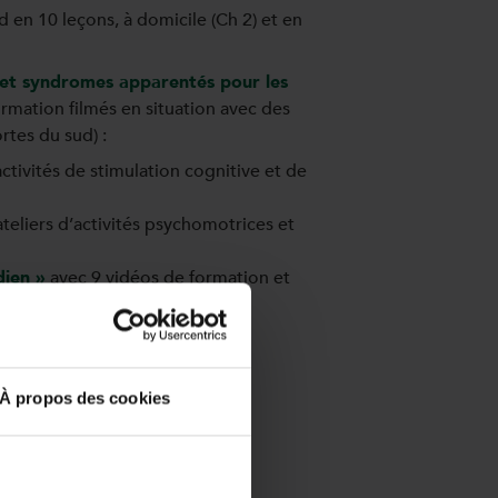
d en 10 leçons, à domicile (Ch 2) et en
r et syndromes apparentés pour les
mation filmés en situation avec des
rtes du sud) :
ctivités de stimulation cognitive et de
teliers d’activités psychomotrices et
dien »
avec 9 vidéos de formation et
institution.
quant à lui 19 vidéos de
À propos des cookies