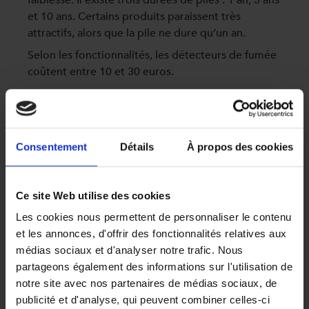
et 10 ans. Certains produits paraissent très
attractifs, alors que la pile ne dure qu’un an.
Selon les fonctionnalités, les détecteurs de fumée
coûtent entre 10 et 30 euros.
Où installer le détecteur ?
Il est nécessaire de positionner le détecteur dans
la pièce donnant accès aux chambres afin que le
Consentement
Détails
À propos des cookies
signal sonore soit entendu par tous les occupants
la nuit.
Par mesure de sécurité il est conseillé d’en
Ce site Web utilise des cookies
installer plusieurs DAADF si la surface du
logement dépasse les 80 m², de préférence dans
Les cookies nous permettent de personnaliser le contenu
les chambres, le couloir et le salon.
et les annonces, d'offrir des fonctionnalités relatives aux
Pour les habitations à étage, il est recommandé
médias sociaux et d'analyser notre trafic. Nous
d’installer au moins un détecteur à chaque niveau
partageons également des informations sur l'utilisation de
du logement
notre site avec nos partenaires de médias sociaux, de
publicité et d'analyse, qui peuvent combiner celles-ci
Que faire vis-à-vis de son assureur ?