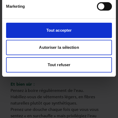
possibilité : il pousse l’air frais vers le bas, se
révèle plus économique à l’usage et peut
Marketing
également s’utiliser en hiver s’il est équipé de la
fonction changement de rotation.
Tout accepter
Le rafraîchisseur d’air
peut enfin constituer un
bon compromis entre le climatiseur et le
Autoriser la sélection
ventilateur classique : ce ventilateur équipé d’un
bac à glaçon soufflera un air légèrement rafraîchi
qui pourra suffire à vous apaiser, surtout dans une
Tout refuser
petite pièce.
Et bien sûr :
Pensez à boire régulièrement de l’eau.
Habillez-vous de vêtements légers, en fibres
naturelles plutôt que synthétiques.
Prenez une douche chaque fois que vous vous
sentez « en surchauffe » mais privilégiez l’eau