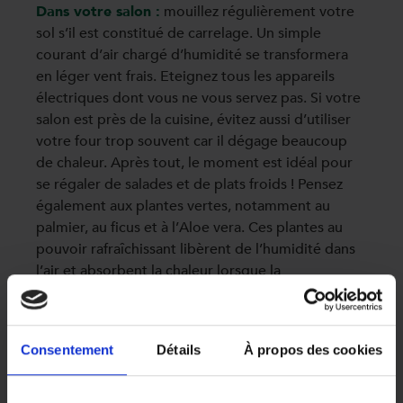
Dans votre salon :
mouillez régulièrement votre
sol s’il est constitué de carrelage. Un simple
courant d’air chargé d’humidité se transformera
en léger vent frais. Eteignez tous les appareils
électriques dont vous ne vous servez pas. Si votre
salon est près de la cuisine, évitez aussi d’utiliser
votre four trop souvent car il dégage beaucoup
de chaleur. Après tout, le moment est idéal pour
se régaler de salades et de plats froids ! Pensez
également aux plantes vertes, notamment au
palmier, au ficus et à l’Aloe vera. Ces plantes au
pouvoir rafraîchissant libèrent de l’humidité dans
l’air et absorbent la chaleur lorsque la
température grimpe. Profitez-en pour les arroser
régulièrement !
Consentement
Détails
À propos des cookies
Ventilateur ou climatiseur ?