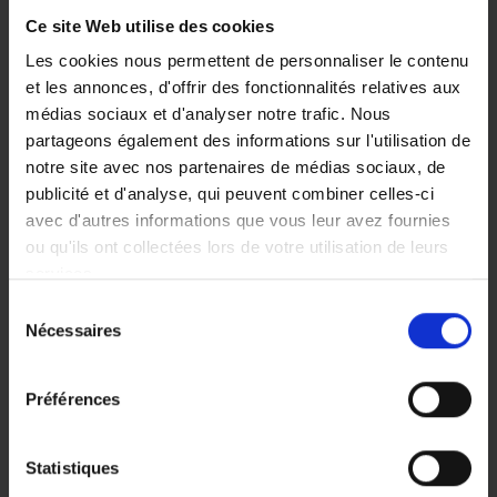
Offrez-vous une cure de
Ce site Web utilise des cookies
magnésium
Les cookies nous permettent de personnaliser le contenu
et les annonces, d'offrir des fonctionnalités relatives aux
Excellent anti-stress, le magnésium tout comme le
médias sociaux et d'analyser notre trafic. Nous
soleil
libère de la sérotonine anti-déprime
et
partageons également des informations sur l'utilisation de
aide en plus nos muscles à se relaxer. On en
notre site avec nos partenaires de médias sociaux, de
trouve dans de très nombreux aliments : céréales
publicité et d'analyse, qui peuvent combiner celles-ci
complètes, riz sauvage, fruits secs, épinards,
avec d'autres informations que vous leur avez fournies
lentilles, haricots blancs, coquillages, certaines
ou qu'ils ont collectées lors de votre utilisation de leurs
eaux minérales et bien sûr dans le chocolat noir.
services.
Vous pouvez aussi effectuer des massages d’huile
Sélection
de magnésium marin : l’organisme absorbe bien
Vous pouvez librement donner, refuser ou retirer votre
Nécessaires
du
mieux le minéral lorsqu’il est appliqué sur la peau.
consentement en sélectionnant les finalités ci-dessous.
consentement
Vous pouvez à tout moment modifier vos choix en
Préférences
cliquant sur le lien «
Paramétrer les cookies
» en bas de
Pas de limite aux anti-
page du site.
déprimes naturels
Statistiques