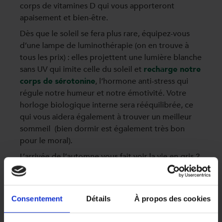
corps de vitamines D qui vous apporteront
apaisement et bien-être.
Dès que le soleil se fera plus rare, équipez-vous
d’une lampe de luminothérapie (on en trouve à
tous les prix) : elles projettent une lumière blanche
sans UV qui imite celle du soleil et
recharge notre
corps de sérotonine
, l’hormone anti-stress qui
régule notre humeur et notre émotivité. Votre
horloge biologique interne sera rééquilibrée, ce
qui vous aidera également à trouver un meilleur
sommeil (bien dormir est également très bon
pour le moral).
L’arrivée de l’automne vous fait voir la vie en gris ?
Pensez aussi à mettre du rose et du jaune dans
votre garde-robe et votre déco : ces couleurs
dynamiques agiraient efficacement contre le
Consentement
Détails
À propos des cookies
stress.