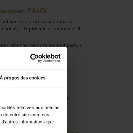
 vacciner. FAUX
ment son rôle protecteur contre la
ependant, si l’épidémie a commencé, il
toires, dont les symptômes sont parfois
À propos des cookies
remplacé par un traitement
 s’agit d’une maladie virale. Les
nnalités relatives aux médias
on de notre site avec nos
 d'autres informations que