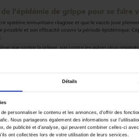
t de l’épidémie de grippe pour se faire
tre système immunitaire réagisse et que le vaccin joue pleine
ue possible et son efficacité couvre la période épidémique. C
.
otège que contre la grippe, pas contre les autres virus respira
Détails
efficace que le vaccin. FAUX
rée dans la prévention de la grippe. Il ne peut donc pas être 
apez la grippe, les antibiotiques ne vous soigneront pas car il
ies
infection bactérienne.
e personnaliser le contenu et les annonces, d'offrir des fonctio
rafic. Nous partageons également des informations sur l'utilisati
, de publicité et d'analyse, qui peuvent combiner celles-ci avec
ils ont collectées lors de votre utilisation de leurs services.