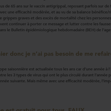
 de 65 ans sur le vaccin antigrippal, reposant parfois sur de f
ec une efficacité modérée, et au vu de sa balance bénéfice/ri
de grippes graves et des excès de mortalité chez les personn
vent continuer à porter ce message et lutter contre les fausse
dans le Bulletin épidémiologique hebdomadaire (BEH) de l’ag
nier donc je n’ai pas besoin de me refai
pe saisonnière est actualisée tous les ans car d’une année à l’a
ontre les 3 types de virus qui ont le plus circulé durant l’anné
’année suivante. Mais même avec une efficacité modérée, l’impa
pe est gratuit pour tous. FAUX