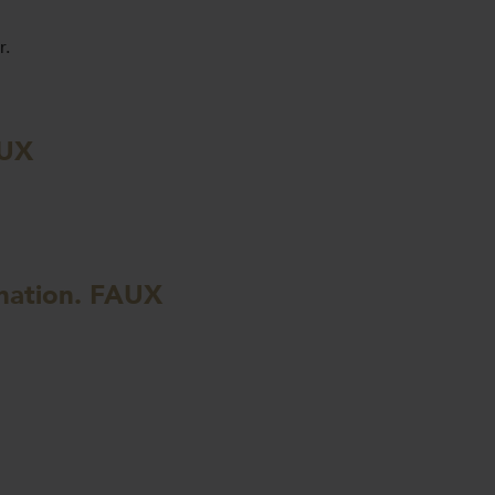
r.
AUX
ination. FAUX