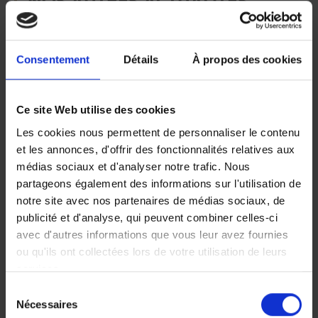
NOS AUTRES ACTUALITÉS
Nous sommes là pour vous accompagner et
simplifier votre quotidien
Consentement
Détails
À propos des cookies
Index égalité Hommes –
Femmes 2025
Ce site Web utilise des cookies
Les cookies nous permettent de personnaliser le contenu
et les annonces, d'offrir des fonctionnalités relatives aux
médias sociaux et d'analyser notre trafic. Nous
partageons également des informations sur l'utilisation de
notre site avec nos partenaires de médias sociaux, de
publicité et d'analyse, qui peuvent combiner celles-ci
Des salariées de l’agence de
avec d'autres informations que vous leur avez fournies
Caen participent à la
ou qu'ils ont collectées lors de votre utilisation de leurs
Rochambelle
services.
Sélection
Vous pouvez librement donner, refuser ou retirer votre
Nécessaires
du