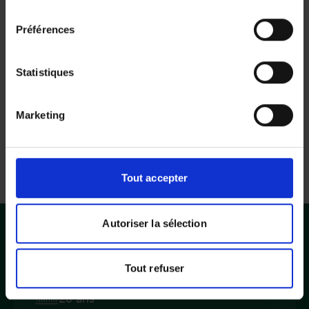
consentement en sélectionnant les finalités ci-dessous.
consentement
Vous pouvez à tout moment modifier vos choix en
Préférences
cliquant sur le lien «
Paramétrer les cookies
» en bas de
page du site.
Index de l’égalité
professionnelle femmes-
Statistiques
hommes 2024
DOMIDOM publie les indicateurs
d'égalité professionnelle femmes-
Marketing
hommes au titre de l’année 2024, tels
que défini par le décret n° 2019-15
du 8 janvier 2019,
Tout accepter
Autoriser la sélection
Tout refuser
Le savoir-faire d’un réseau de plus de
20 ans