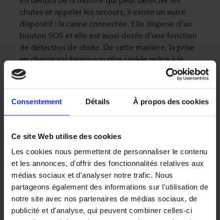
En dehors de la montre qui peut détecter les
chutes et appeler les secours, il existe un autre
dispositif : la canne connectée. Elle dispose d’un
bouton SOS et elle est aussi dotée d’une fonction
de détection de chute. De cette manière, la prise
en charge est beaucoup plus rapide grâce à la
géolocalisation.
Consentement
Détails
À propos des cookies
Suivre l’état de santé du senior
Ce site Web utilise des cookies
En présence de certaines pathologies, la mémoire
Les cookies nous permettent de personnaliser le contenu
à court terme est altérée. Difficile pour le senior
et les annonces, d'offrir des fonctionnalités relatives aux
de suivre lui-même sa prise de médicaments ou
médias sociaux et d'analyser notre trafic. Nous
de constantes. Certains appareils ont donc été
partageons également des informations sur l'utilisation de
pensés pour faciliter son suivi médical.
notre site avec nos partenaires de médias sociaux, de
publicité et d'analyse, qui peuvent combiner celles-ci