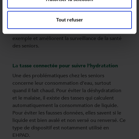
Véritables petits smartphones portés en
permanence au poignet, les montres
connectées permettent de surveiller la bonne
Tout refuser
santé de la personne âgée. Elles mesurent en
temps réel la tension, le rythme cardiaque par
exemple et améliorent la surveillance de la santé
des seniors.
La tasse connectée pour suivre l’hydratation
Une des problématiques chez les seniors
concerne leur consommation d’eau, surtout
quand il fait chaud. Pour éviter la déshydratation
et le malaise, il existe des tasses qui calculent
automatiquement la consommation de liquide.
Pour éviter les fausses données, elles savent si le
liquide est bien avalé et non versé ou renversé. Ce
type de dispositif est notamment utilisé en
EHPAD.